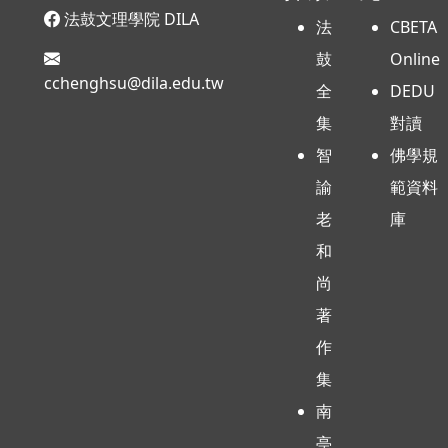
法鼓文理學院 DILA
法
CBETA
鼓
Online
cchenghsu@dila.edu.tw
全
DEDU
集
對讀
智
佛學規
諭
範資料
老
庫
和
尚
著
作
集
南
亭