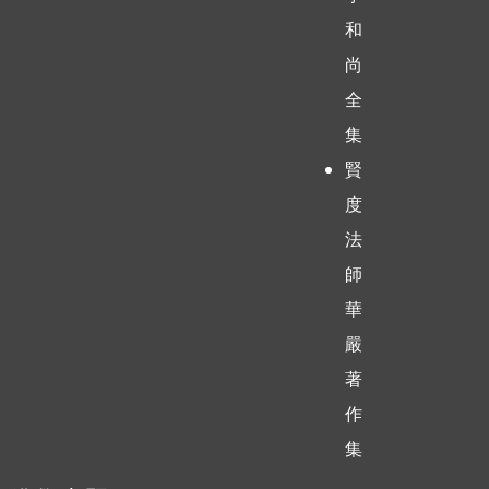
和
尚
全
集
賢
度
法
師
華
嚴
著
作
集