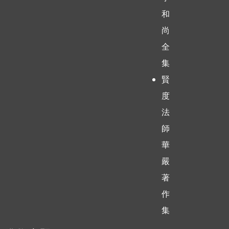
和
尚
全
集
賢
度
法
師
華
嚴
著
作
集