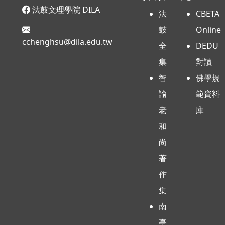
法鼓文理學院 DILA
法
CBETA
鼓
Online
cchenghsu@dila.edu.tw
全
DEDU
集
對讀
智
佛學規
諭
範資料
老
庫
和
尚
著
作
集
南
亭